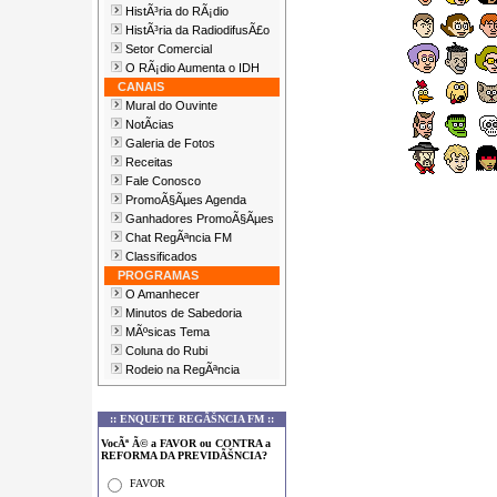
HistÃ³ria do RÃ¡dio
HistÃ³ria da RadiodifusÃ£o
Setor Comercial
O RÃ¡dio Aumenta o IDH
CANAIS
Mural do Ouvinte
NotÃ­cias
Galeria de Fotos
Receitas
Fale Conosco
PromoÃ§Ãµes Agenda
Ganhadores PromoÃ§Ãµes
Chat RegÃªncia FM
Classificados
PROGRAMAS
O Amanhecer
Minutos de Sabedoria
MÃºsicas Tema
Coluna do Rubi
Rodeio na RegÃªncia
:: ENQUETE REGÃŠNCIA FM ::
VocÃª Ã© a FAVOR ou CONTRA a
REFORMA DA PREVIDÃŠNCIA?
FAVOR